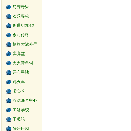
幻宠奇缘
欢乐客栈
创世纪2012
乡村传奇
植物大战外星
人
弹弹堂
天天背单词
开心星钻
跑火车
读心术
游戏账号中心
主题学校
干瞪眼
快乐庄园