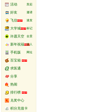
活动
发起
好友
邀请
飞信
速发
大学城
标记
许愿天空
全景
新年祝福
送人
手机版
网址
百宝箱
求医通
分享
热闹
排行榜
兑奖中心
积分充值卡