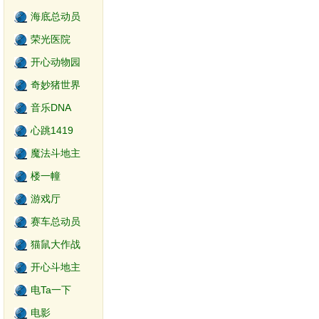
海底总动员
荣光医院
开心动物园
奇妙猪世界
音乐DNA
心跳1419
魔法斗地主
楼一幢
游戏厅
赛车总动员
猫鼠大作战
开心斗地主
电Ta一下
电影