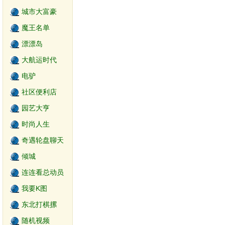
城市大富豪
魔王名单
漂漂岛
大航运时代
电驴
社区便利店
园艺大亨
时尚人生
奇遇轮盘聊天
世界
倾城
连连看总动员
我要K图
东北打棋摞
随机视频