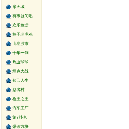
摩天城
有事就问吧
欢乐鱼塘
棒子老虎鸡
山寨股市
十年一剑
热血球球
坦克大战
知己人生
忍者村
枪王之王
汽车工厂
第7扑克
爆破方块