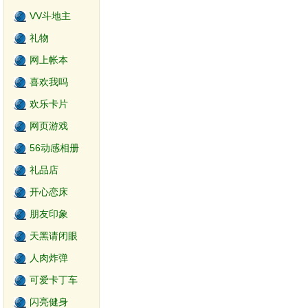
VV斗地主
礼物
网上帐本
喜欢我吗
欢乐卡片
网页游戏
56动感相册
礼品店
开心恋床
朋友印象
天黑请闭眼
2.0
人肉炸弹
可爱卡丁车
闪亮健身