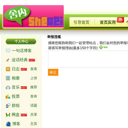
引导首页
首页应用
举报违规
个人中心
感谢您能协助我们一起管理站点，我们会对您的举报
请填写举报理由(最多150个字符):
一句话博客
这话经典
日志
发表
确定
相册
上传
音乐
推荐
投票
发布
群组
话题
网盘
共享
博客
主页