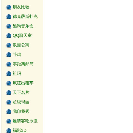
朋友比较
德克萨斯扑克
游戏
酷狗音乐盒
QQ聊天室
浪漫公寓
斗鸡
零距离邮筒
祖玛
疯狂出租车
天下名片
超级玛丽
我印我秀
谁请客吃冰激
淋
福彩3D