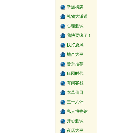
幸运棋牌
礼物大派送
心理测试
我快要疯了！
快打旋风
地产大亨
音乐推荐
庄园时代
有间客栈
本草仙目
三十六计
私人博物馆
开心测试
夜店大亨