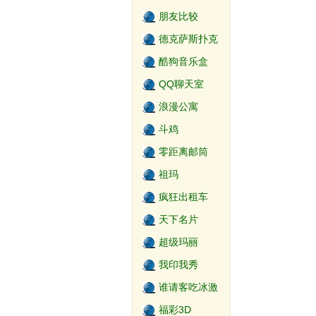
朋友比较
德克萨斯扑克
游戏
酷狗音乐盒
QQ聊天室
浪漫公寓
斗鸡
零距离邮筒
祖玛
疯狂出租车
天下名片
超级玛丽
我印我秀
谁请客吃冰激
淋
福彩3D