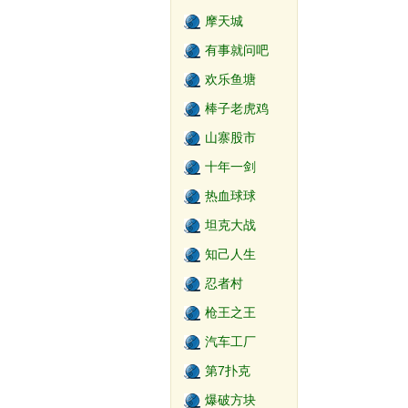
摩天城
有事就问吧
欢乐鱼塘
棒子老虎鸡
山寨股市
十年一剑
热血球球
坦克大战
知己人生
忍者村
枪王之王
汽车工厂
第7扑克
爆破方块