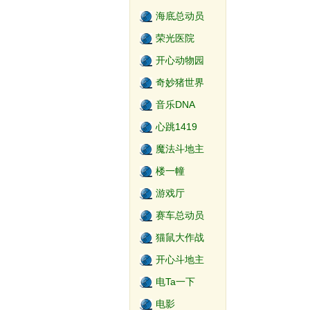
海底总动员
荣光医院
开心动物园
奇妙猪世界
音乐DNA
心跳1419
魔法斗地主
楼一幢
游戏厅
赛车总动员
猫鼠大作战
开心斗地主
电Ta一下
电影