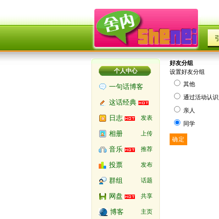
好友分组
个人中心
设置好友分组
其他
一句话博客
通过活动认识
这话经典
亲人
日志
发表
同学
相册
上传
确定
音乐
推荐
投票
发布
群组
话题
网盘
共享
博客
主页