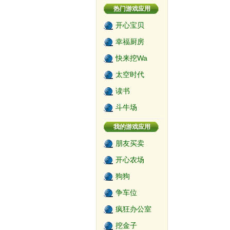
热门游戏应用
开心宝贝
幸福厨房
快来挖Wa
太空时代
读书
斗牛场
我的游戏应用
朋友买卖
开心农场
狗狗
争车位
疯狂办公室
挖金子