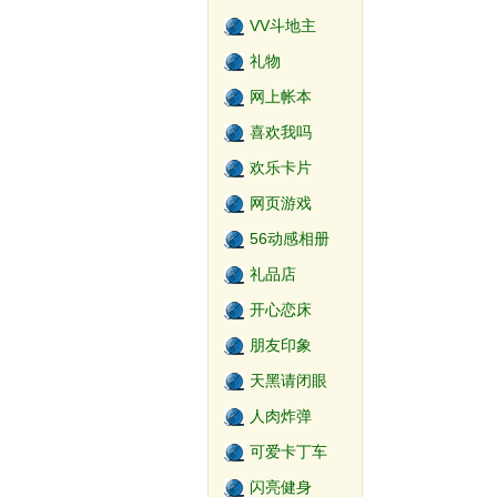
VV斗地主
礼物
网上帐本
喜欢我吗
欢乐卡片
网页游戏
56动感相册
礼品店
开心恋床
朋友印象
天黑请闭眼
2.0
人肉炸弹
可爱卡丁车
闪亮健身