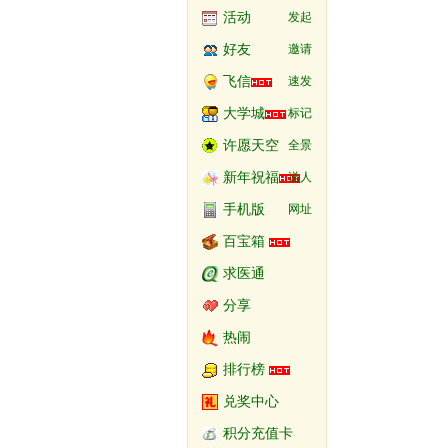
活动
发起
好友
邀请
飞信
速发
大学城
标记
许愿天空
全景
新年祝福
送人
手机版
网址
百宝箱
求医通
分享
热闹
排行榜
兑奖中心
积分充值卡