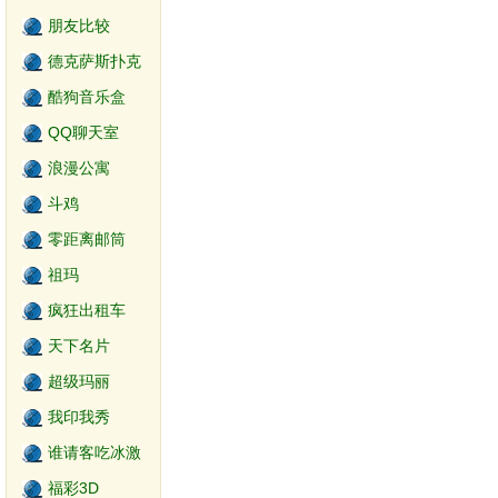
朋友比较
德克萨斯扑克
游戏
酷狗音乐盒
QQ聊天室
浪漫公寓
斗鸡
零距离邮筒
祖玛
疯狂出租车
天下名片
超级玛丽
我印我秀
谁请客吃冰激
淋
福彩3D