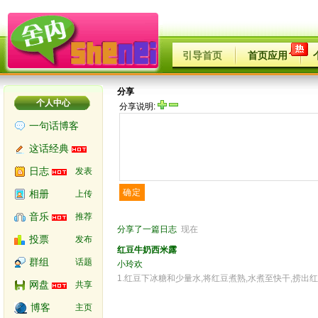
引导首页
首页应用
分享
个人中心
分享说明:
一句话博客
这话经典
日志
发表
确定
相册
上传
音乐
推荐
分享了一篇日志
现在
投票
发布
红豆牛奶西米露
群组
话题
小玲欢
1.红豆下冰糖和少量水,将红豆煮熟,水煮至快干,捞出红
网盘
共享
博客
主页