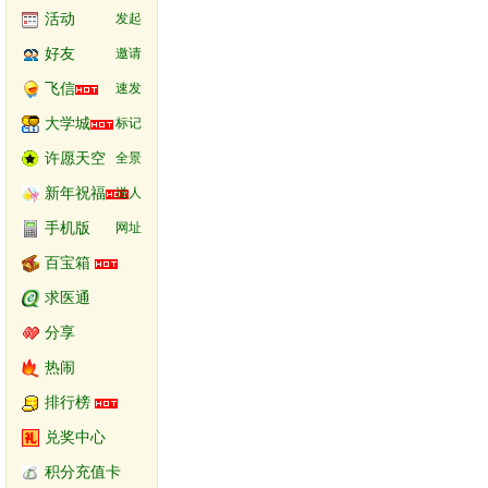
活动
发起
好友
邀请
飞信
速发
大学城
标记
许愿天空
全景
新年祝福
送人
手机版
网址
百宝箱
求医通
分享
热闹
排行榜
兑奖中心
积分充值卡