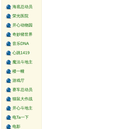
海底总动员
荣光医院
开心动物园
奇妙猪世界
音乐DNA
心跳1419
魔法斗地主
楼一幢
游戏厅
赛车总动员
猫鼠大作战
开心斗地主
电Ta一下
电影