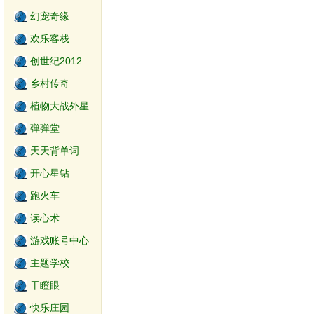
幻宠奇缘
欢乐客栈
创世纪2012
乡村传奇
植物大战外星
人
弹弹堂
天天背单词
开心星钻
跑火车
读心术
游戏账号中心
主题学校
干瞪眼
快乐庄园