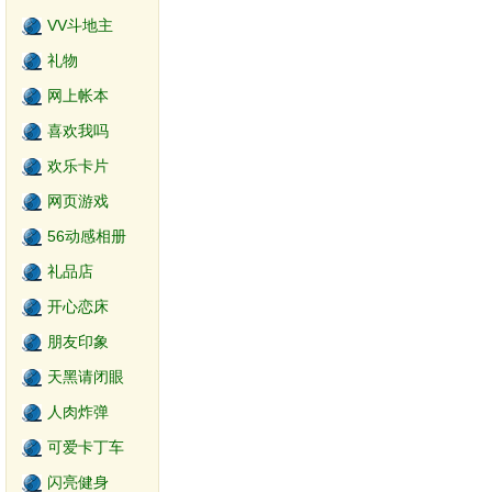
VV斗地主
礼物
网上帐本
喜欢我吗
欢乐卡片
网页游戏
56动感相册
礼品店
开心恋床
朋友印象
天黑请闭眼
2.0
人肉炸弹
可爱卡丁车
闪亮健身