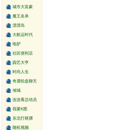
城市大富豪
魔王名单
漂漂岛
大航运时代
电驴
社区便利店
园艺大亨
时尚人生
奇遇轮盘聊天
世界
倾城
连连看总动员
我要K图
东北打棋摞
随机视频