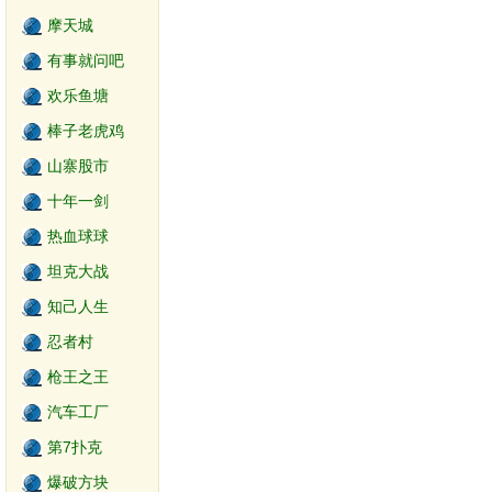
摩天城
有事就问吧
欢乐鱼塘
棒子老虎鸡
山寨股市
十年一剑
热血球球
坦克大战
知己人生
忍者村
枪王之王
汽车工厂
第7扑克
爆破方块