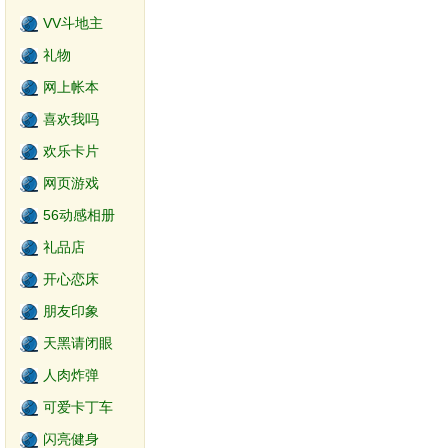
VV斗地主
礼物
网上帐本
喜欢我吗
欢乐卡片
网页游戏
56动感相册
礼品店
开心恋床
朋友印象
天黑请闭眼
2.0
人肉炸弹
可爱卡丁车
闪亮健身