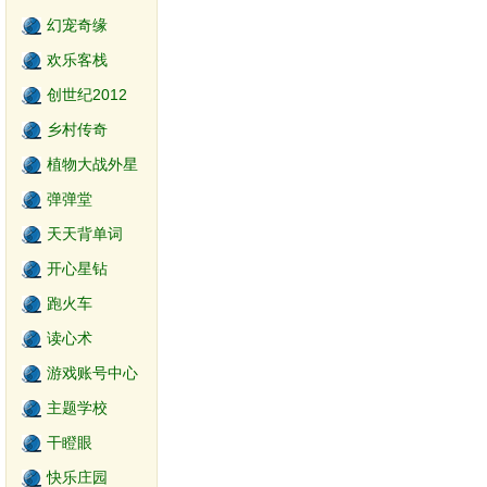
幻宠奇缘
欢乐客栈
创世纪2012
乡村传奇
植物大战外星
人
弹弹堂
天天背单词
开心星钻
跑火车
读心术
游戏账号中心
主题学校
干瞪眼
快乐庄园