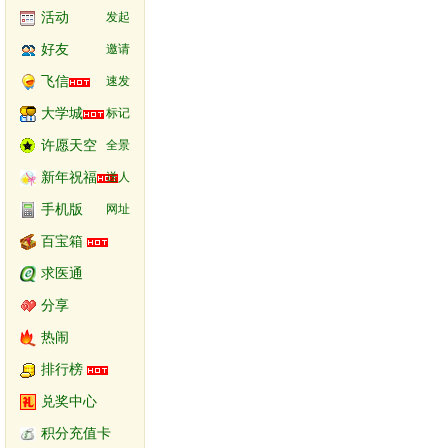
活动
发起
好友
邀请
飞信
速发
大学城
标记
许愿天空
全景
新年祝福
送人
手机版
网址
百宝箱
求医通
分享
热闹
排行榜
兑奖中心
积分充值卡