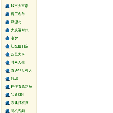
城市大富豪
魔王名单
漂漂岛
大航运时代
电驴
社区便利店
园艺大亨
时尚人生
奇遇轮盘聊天
世界
倾城
连连看总动员
我要K图
东北打棋摞
随机视频