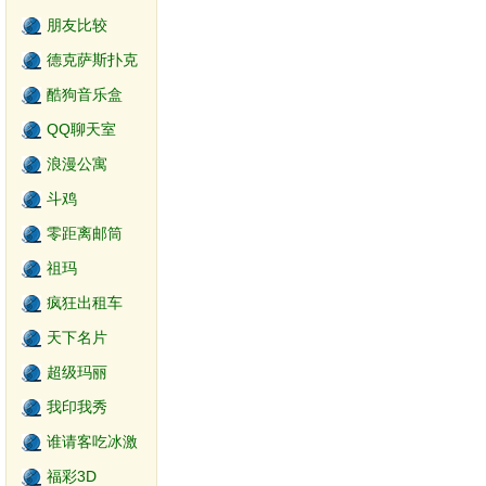
朋友比较
德克萨斯扑克
游戏
酷狗音乐盒
QQ聊天室
浪漫公寓
斗鸡
零距离邮筒
祖玛
疯狂出租车
天下名片
超级玛丽
我印我秀
谁请客吃冰激
淋
福彩3D