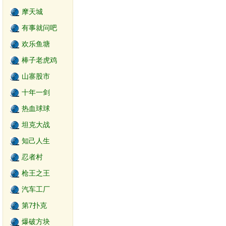
摩天城
有事就问吧
欢乐鱼塘
棒子老虎鸡
山寨股市
十年一剑
热血球球
坦克大战
知己人生
忍者村
枪王之王
汽车工厂
第7扑克
爆破方块