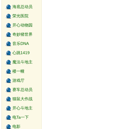
海底总动员
荣光医院
开心动物园
奇妙猪世界
音乐DNA
心跳1419
魔法斗地主
楼一幢
游戏厅
赛车总动员
猫鼠大作战
开心斗地主
电Ta一下
电影