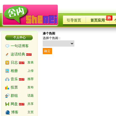
引导首页
首页应用
凑个热闹
个人中心
选择个热闹：
一句话博客
这话经典
日志
发表
相册
上传
音乐
推荐
投票
发布
群组
话题
网盘
共享
博客
主页