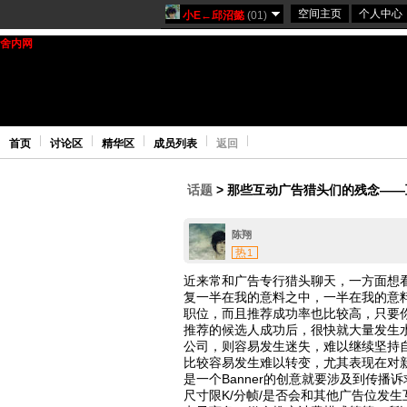
空间主页
个人中心
小E←邱沼懿
(01)
舍内网
大学城学生的网络城市 
首页
讨论区
精华区
成员列表
返回
话题
> 
那些互动广告猎头们的残念——
陈翔
热
1
近来常和广告专行猎头聊天，一方面想
复一半在我的意料之中，一半在我的意
职位，而且推荐成功率也比较高，只要
推荐的候选人成功后，很快就大量发生
公司，则容易发生迷失，难以继续坚持
比较容易发生难以转变，尤其表现在对
是一个Banner的创意就要涉及到传播诉
尺寸限K/分帧/是否会和其他广告位发