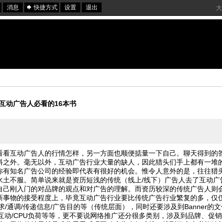
消息
快捷方式
设置
退出
大
互动广告人必看的16本书
看看互动广告人的行情怎样，另一方面也顺便掂量一下自己。聊天得到的
料之外。毫无以外，互动广告行业大量的缺人，因此猎头们手上都有一堆
你有知名广告公司的经验即代表有很好的机会。惟令人意外的是，往往猎
水土不服。简单说来就是资历短浅的传统（线上/线下）广告人去了互动广
自己刚入门的对品牌的观点和对广告的理解。而资历较深的传统广告人则
新事物的接受程度上，毕竟互动广告行业要比传统广告行业繁复的多，仅
求/通调/传递信息/广告目的等（传统层面），同时还要涉及到Banner的文
生互动/CPU负荷等等，更不要说网络推广还分很多类别，涉及到品牌、促