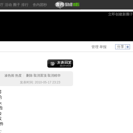
厅
活动
圈子
排行
舍内团秒
立即创建新圈子
分享
管理
举报
凑热闹
热度
|
删除
取消置顶
取消精华
发表时间: 2010-05-17 23:23
答
的
头
告
会
仅
件
销、