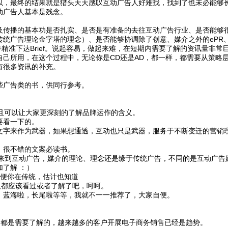
以，最终的结果就是猎头天天感叹互动广告人好难找，找到了也未必能够
动广告人基本是残念。
及传播的基本功是否扎实、是否是有准备的去往互动广告行业、是否能够
统广告理论金字塔的理念）、是否能够协调除了创意、媒介之外的ePR、
精准下达Brief。说起容易，做起来难，在短期内需要了解的资讯量非常
己所用，在这个过程中，无论你是CD还是AD，都一样，都需要从策略
有很多资讯的补充。
些广告类的书，供同行参考。
且可以让大家更深刻的了解品牌运作的含义。
要看一下的。
文字来作为武器，如果想通透，互动也只是武器，服务于不断变迁的营销
，很不错的文案必读书。
便来到互动广告，媒介的理论、理念还是缘于传统广告，不同的是互动广告
了解 ：）
即便你在传统，估计也知道
有人都应该看过或者了解了吧，呵呵。
，蓝海啦，长尾啦等等，我就不一一推荐了，大家自便。
2C，都是需要了解的，越来越多的客户开展电子商务销售已经是趋势。