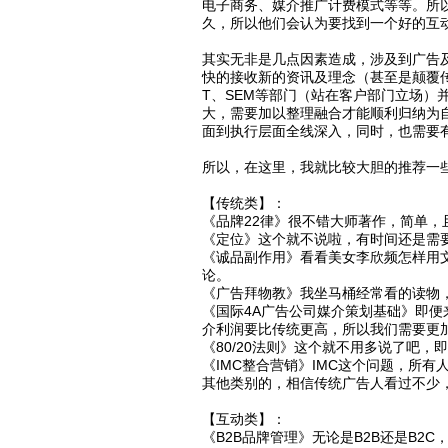
电子商务、媒介推广计费模式等等。所
久，所以他们会认为要找到一个好的互
其实无非是几点因素造成，涉及到广告
快的接收新的资讯及理念（甚至是颠覆传
T、SEM等部门（站在客户部门立场）并
大，需要加以整理融合才能顺利归纳为自
面到执行层面全线深入，同时，也需要
所以，在这里，我就比较大胆的推荐一
【传统类】：
《品牌22律》很不错大师著作，简单，
《定位》这个就不说啦，有时间还是需
《诚品副作用》看看美女李欣频怎样用
论。
《广告拜物教》我坐马桶经常看的读物
《国际4A广告公司媒介策划基础》即
介利润要比传统更高，所以我们需要更加
《80/20法则》这个就不用多说了吧，
《IMC整合营销》IMC这个问题，所
其他类别的，相信传统广告人看过不少
【互动类】：
《B2B品牌管理》无论是B2B还是B