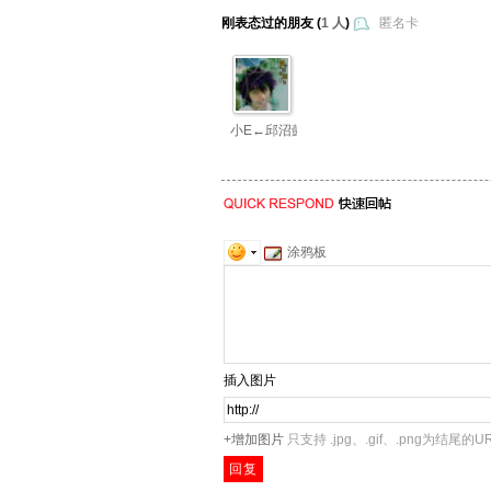
刚表态过的朋友 (
1 人
)
匿名卡
小E←邱沼懿
涂鸦板
插入图片
+增加图片
只支持 .jpg、.gif、.png为结尾的