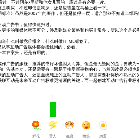
看过，不过阿尔•里斯和他女儿写的，应该是有必要一读。
这是狗屎，不过即便是狗屎，还是应该坐在马桶上看一下。
标准》虽然是2007年的著作，但还是值得一度，适合那些不知道二维玛
互动广告书，值得快速扫过。
告更多的和媒体密不可分，涉及到媒介策略和购买非常多，所以这个是必
道什么叫做竞价排名，什么叫做HTML标签了。
是从事互动广告媒体都会接触到的，必看。
一本在案头，还是有用的。
媒作广告的嫌疑，推荐的书好坏也因人而异。但是毫无疑问的是，要成为
的广告基本功，还是需要有一颗易于接受新事物的心，当然阅读是必须也
来的互动广告人，还是血统纯正的互动广告人，都是需要补你所不熟悉的
关联互动是未来互动广告标准更清晰的关键，而一起创建互动广告行业标
1
鲜花
雷人
迷惑
搞笑
鸡蛋