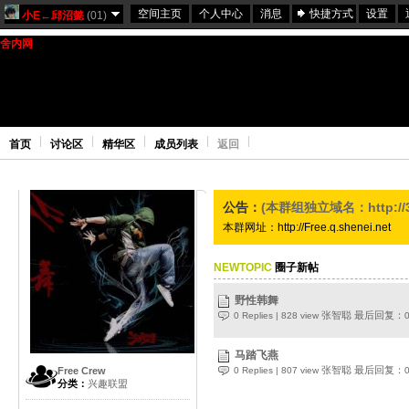
空间主页
个人中心
消息
快捷方式
设置
小E←邱沼懿
(01)
舍内网
大学城学生的网络城市 
首页
讨论区
精华区
成员列表
返回
公告：
(本群组独立域名：
http:/
本群网址：http://Free.q.shenei.net
NEWTOPIC
圈子新帖
野性韩舞
张智聪
最后回复：
0 Replies | 828 view
0
马踏飞燕
张智聪
最后回复：
Free Crew
0 Replies | 807 view
0
分类：
兴趣联盟