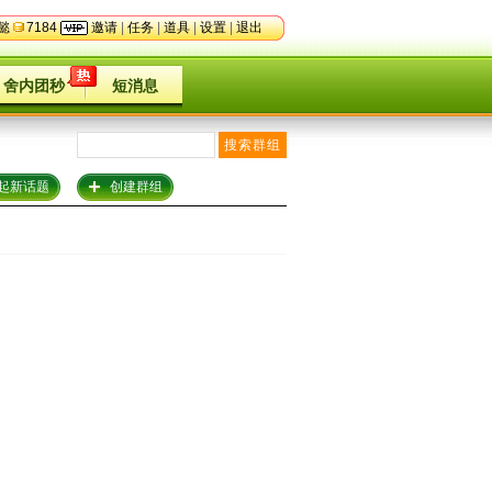
懿
7184
邀请
| 
任务
| 
道具
| 
设置
| 
退出
舍内团秒
短消息
起新话题
创建群组