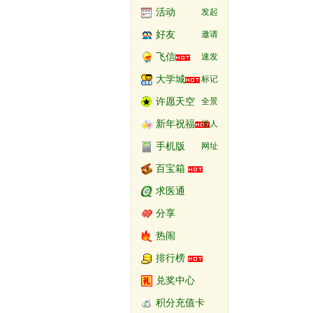
活动
发起
好友
邀请
飞信
速发
大学城
标记
许愿天空
全景
新年祝福
送人
手机版
网址
百宝箱
求医通
分享
热闹
排行榜
兑奖中心
积分充值卡