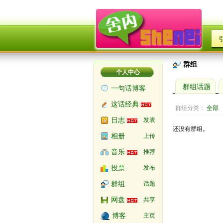
群组
个人中心
群组话题
一句话博客
这话经典
群组分类： 
全部
日志
发表
还没有群组。
相册
上传
音乐
推荐
投票
发布
群组
话题
网盘
共享
博客
主页