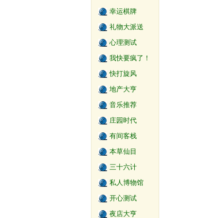
幸运棋牌
礼物大派送
心理测试
我快要疯了！
快打旋风
地产大亨
音乐推荐
庄园时代
有间客栈
本草仙目
三十六计
私人博物馆
开心测试
夜店大亨