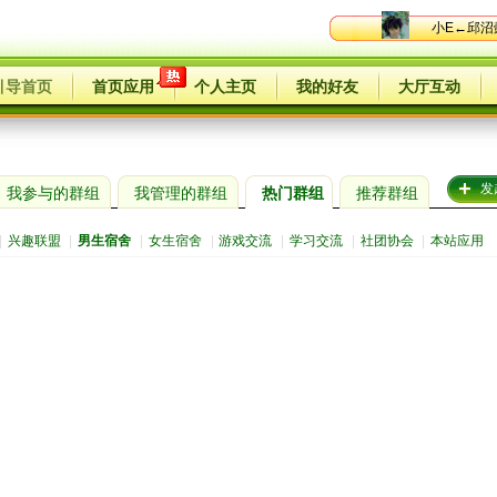
小E←邱沼
引导首页
首页应用
个人主页
我的好友
大厅互动
发
我参与的群组
我管理的群组
热门群组
推荐群组
|
兴趣联盟
|
男生宿舍
|
女生宿舍
|
游戏交流
|
学习交流
|
社团协会
|
本站应用