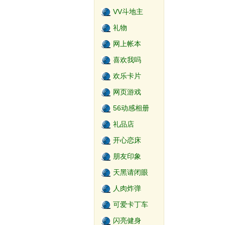
VV斗地主
礼物
网上帐本
喜欢我吗
欢乐卡片
网页游戏
56动感相册
礼品店
开心恋床
朋友印象
天黑请闭眼
2.0
人肉炸弹
可爱卡丁车
闪亮健身