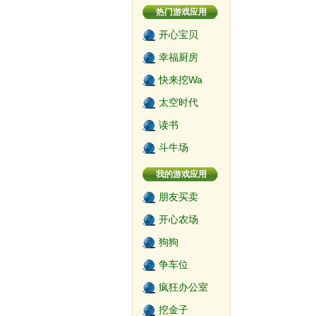
热门游戏应用
开心宝贝
幸福厨房
快来挖Wa
太空时代
读书
斗牛场
我的游戏应用
朋友买卖
开心农场
狗狗
争车位
疯狂办公室
挖金子