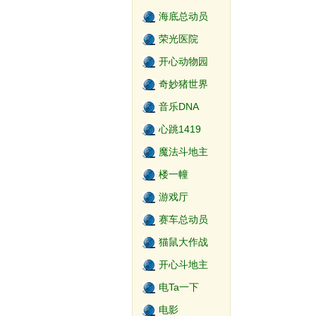
海底总动员
荣光医院
开心动物园
奇妙猪世界
音乐DNA
心跳1419
魔法斗地主
楼一幢
游戏厅
赛车总动员
猫鼠大作战
开心斗地主
电Ta一下
电影