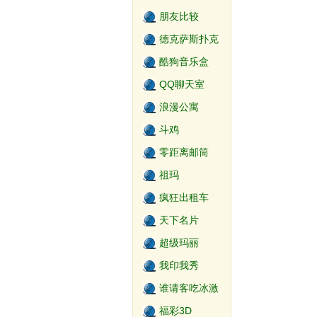
朋友比较
德克萨斯扑克
游戏
酷狗音乐盒
QQ聊天室
浪漫公寓
斗鸡
零距离邮筒
祖玛
疯狂出租车
天下名片
超级玛丽
我印我秀
谁请客吃冰激
淋
福彩3D