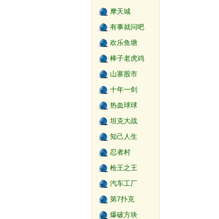
摩天城
有事就问吧
欢乐鱼塘
棒子老虎鸡
山寨股市
十年一剑
热血球球
坦克大战
知己人生
忍者村
枪王之王
汽车工厂
第7扑克
爆破方块