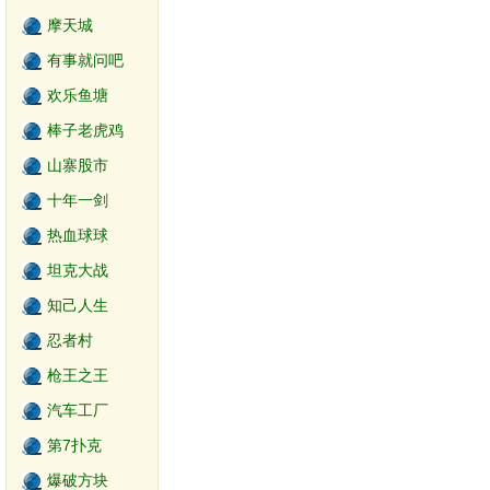
摩天城
有事就问吧
欢乐鱼塘
棒子老虎鸡
山寨股市
十年一剑
热血球球
坦克大战
知己人生
忍者村
枪王之王
汽车工厂
第7扑克
爆破方块