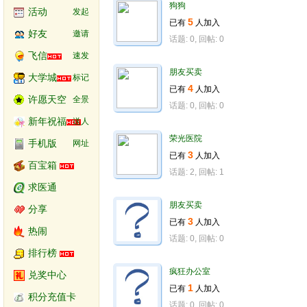
狗狗
活动
发起
5
已有 
人加入 
好友
邀请
话题: 0, 回帖: 0
飞信
速发
朋友买卖
大学城
标记
4
已有 
人加入 
许愿天空
全景
话题: 0, 回帖: 0
新年祝福
送人
荣光医院
手机版
网址
3
已有 
人加入 
百宝箱
话题: 2, 回帖: 1
求医通
朋友买卖
分享
3
已有 
人加入 
热闹
话题: 0, 回帖: 0
排行榜
疯狂办公室
兑奖中心
1
已有 
人加入 
积分充值卡
话题: 0, 回帖: 0