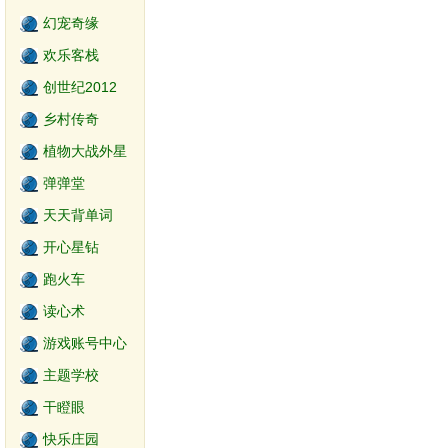
幻宠奇缘
欢乐客栈
创世纪2012
乡村传奇
植物大战外星
人
弹弹堂
天天背单词
开心星钻
跑火车
读心术
游戏账号中心
主题学校
干瞪眼
快乐庄园