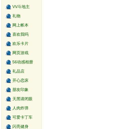
VV斗地主
礼物
网上帐本
喜欢我吗
欢乐卡片
网页游戏
56动感相册
礼品店
开心恋床
朋友印象
天黑请闭眼
2.0
人肉炸弹
可爱卡丁车
闪亮健身