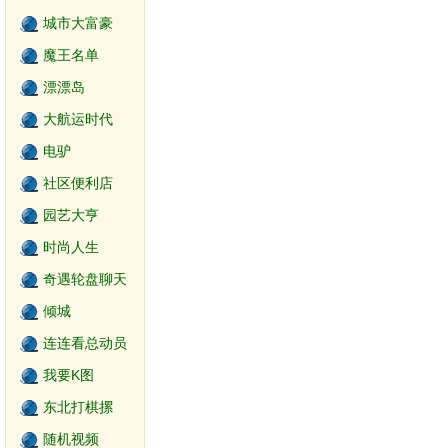
城市大富豪
魔王名单
漂漂岛
大航运时代
电驴
社区便利店
园艺大亨
时尚人生
奇遇轮盘聊天
世界
倾城
连连看总动员
我要K图
东北打棋摞
随机视频