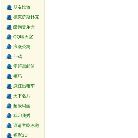
朋友比较
德克萨斯扑克
游戏
酷狗音乐盒
QQ聊天室
浪漫公寓
斗鸡
零距离邮筒
祖玛
疯狂出租车
天下名片
超级玛丽
我印我秀
谁请客吃冰激
淋
福彩3D