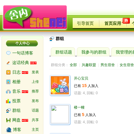
引导首页
首页应用
群组
个人中心
群组话题
我参与的群组
我管理的
一句话博客
这话经典
群组分类： 
全部
|
兴趣联盟
|
男生宿舍
|
女生宿舍
日志
发表
开心宝贝
相册
上传
15
已有 
人加入 
音乐
推荐
话题: 4, 回帖: 0
投票
发布
楼一幢
群组
话题
5
已有 
人加入 
网盘
共享
话题: 4, 回帖: 0
博客
主页