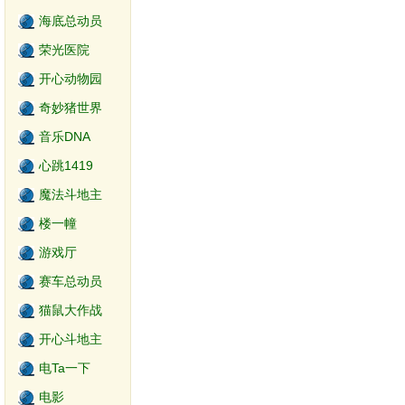
海底总动员
荣光医院
开心动物园
奇妙猪世界
音乐DNA
心跳1419
魔法斗地主
楼一幢
游戏厅
赛车总动员
猫鼠大作战
开心斗地主
电Ta一下
电影